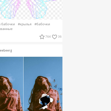
 бабочки
#крылья
#бабочки
ованные
764
36
eeebeerg