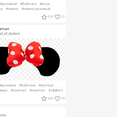
#розовый
#бабочка
#роза
ки
#нежно
#нежно-розовый
516
22
эпчат
ot_of_stickers
#розовая
#бабочки
#желтые
маус
#снэпчат
#снапчат
#эффект
393
18
bina