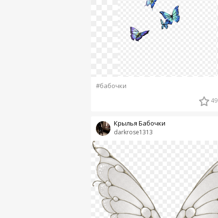
#бабочки
49
Крылья Бабочки
darkrose1313