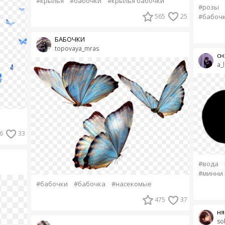
#крылья
#бабочки
#крылья бабочки
#розы
565
25
#бабоч
БАБОЧКИ
topovaya_mras
сн
a_l
6
33
#вода
#минни 
#бабочки
#бабочка
#насекомые
475
37
ня
so