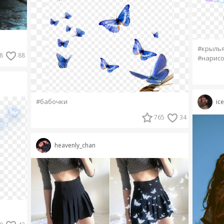
#крылья
8
88
#нарис
#бабочки
ic
765
34
heavenly_chan