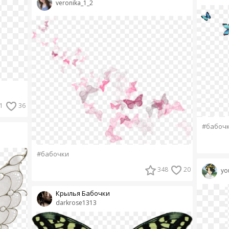
veronika_1_2
1
36
#бабоч
#бабочки
348
20
yo
Крылья Бабочки
darkrose1313