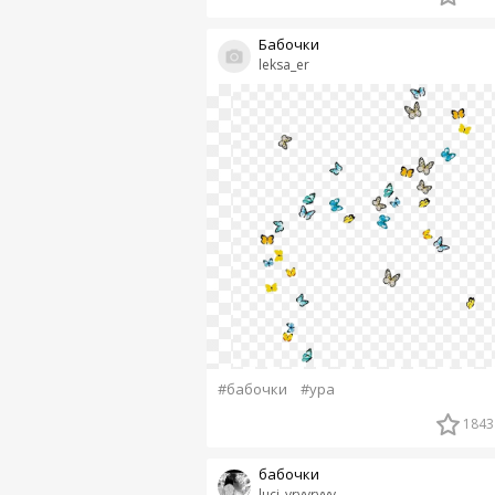
Бабочки
leksa_er
#бабочки
#ура
1843
бабочки
luci_yryyryyy