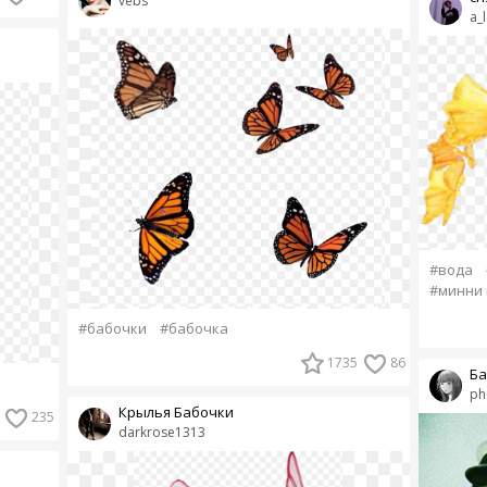
vebs
a_l
#вода
#минни 
#бабочки
#бабочка
1735
86
Ба
ph
Крылья Бабочки
235
darkrose1313