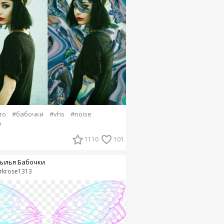
то
#бабочки
#vhs
#noise
e
1110
101
ылья Бабочки
rkrose1313