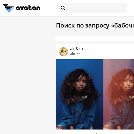
Поиск по запросу «бабоч
aln&za
aln_sr