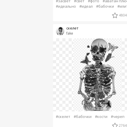
#засвет
#свет
#фото
#аватан плю
#идеально
#идеал
#бабочки
#или
4804
скелет
fake
#скелет
#бабочки
#кости
#череп
2764