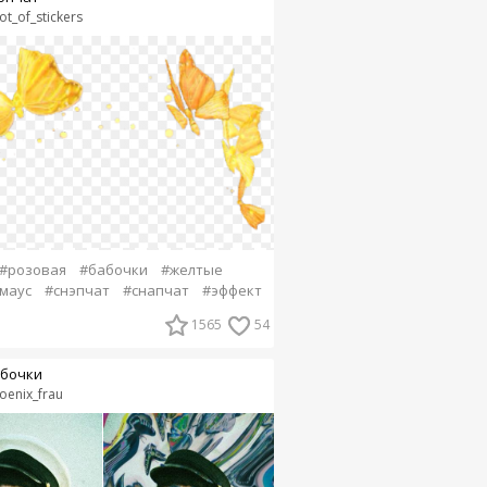
ot_of_stickers
#розовая
#бабочки
#желтые
маус
#снэпчат
#снапчат
#эффект
1565
54
бочки
oenix_frau