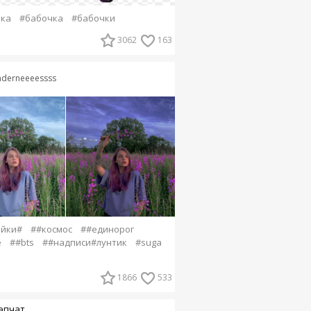
йка
#бабочка
#бабочки
3062
163
nderneeeessss
ейки#
##космос
##единорог
e
##bts
##надписи#лунтик
#suga
1866
533
эпчат