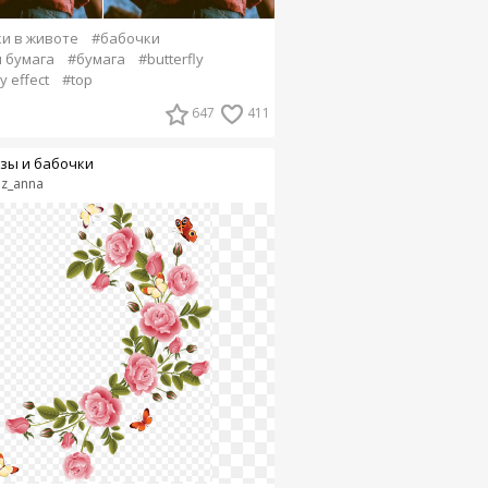
и в животе
#бабочки
 бумага
#бумага
#butterfly
y effect
#top
647
411
зы и бабочки
nz_anna