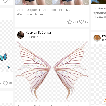
0
42
#бабочк
#топ
#эффект
#топово
#белый
#рваная
#бабочки
#блеск
#butterfl
744
59
Крылья Бабочки
Ро
darkrose1313
le
9
38