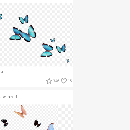
ки
346
15
urwarchild