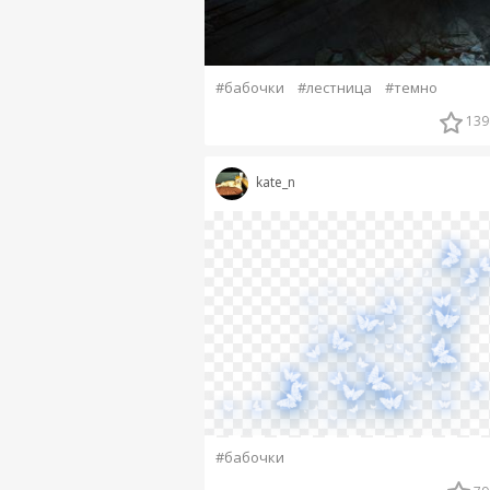
#бабочки
#лестница
#темно
139
kate_n
#бабочки