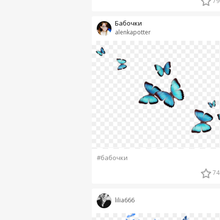
79
Бабочки
alenkapotter
#бабочки
74
lilia666