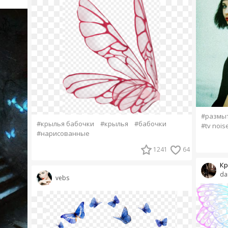
#размы
#крылья бабочки
#крылья
#бабочки
#tv nois
#нарисованные
1241
64
Кр
da
vebs