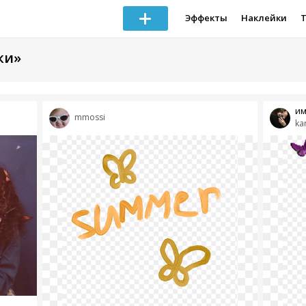
Эффекты
Наклейки
ки»
им
mmossi
ka