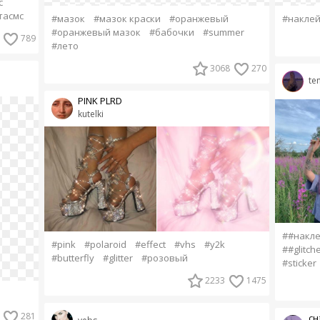
с
тасмс
#мазок
#мазок краски
#оранжевый
#накле
#оранжевый мазок
#бабочки
#summer
789
#лето
3068
270
te
PINK PLRD
kutelki
##накл
#pink
#polaroid
#effect
#vhs
#y2k
##glitch
#butterfly
#glitter
#розовый
#sticker
2233
1475
281
сн