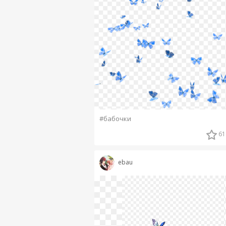
#бабочки
61
ebau