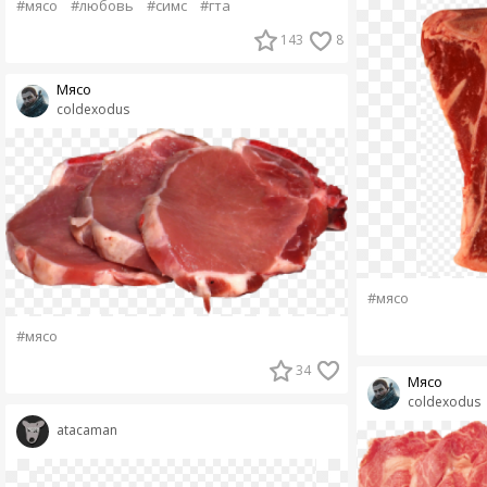
#мясо
#любовь
#симс
#гта
143
8
Мясо
coldexodus
#мясо
#мясо
34
Мясо
coldexodus
atacaman