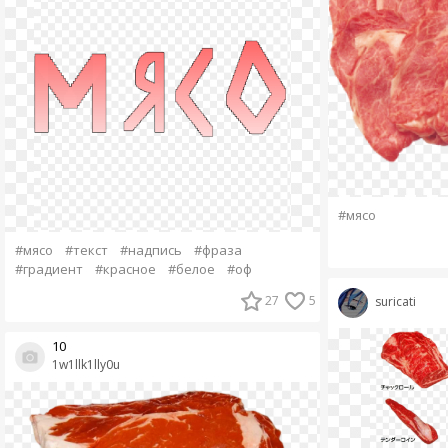
#мясо
#мясо
#текст
#надпись
#фраза
#градиент
#красное
#белое
#оф
27
5
suricati
10
1w1llk1lly0u