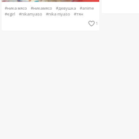
#ника мясо
#никамясо
#девушка
#anime
#egirl
#nikamyaso
#nika myaso
#тян
1