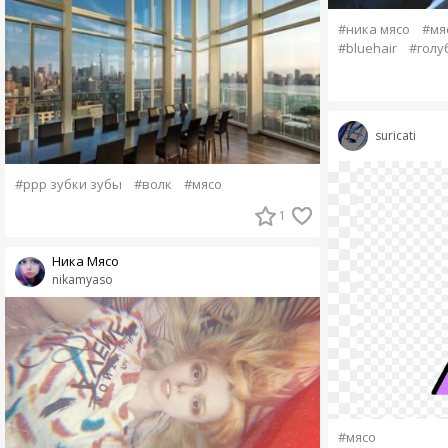
#ника мясо
#мя
#bluehair
#голу
suricati
#ррр зубки зубы
#волк
#мясо
1
Ника Мясо
nikamyaso
#мясо