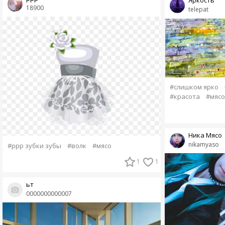
Яркость
18900
telepat
#слишком ярко
#красота
#мясо
Ника Мясо
nikamyaso
#ррр зубки зубы
#волк
#мясо
1
1
ьт
0000000000007