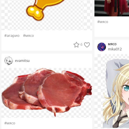
#мясо
#агарио
#мясо
мясо
6
mika012
evamitsu
#мясо