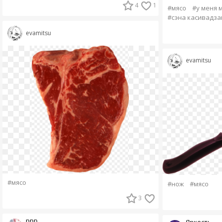
4
1
#мясо
#у меня 
#сэна касивадза
evamitsu
evamitsu
#мясо
#нож
#мясо
3
ррр