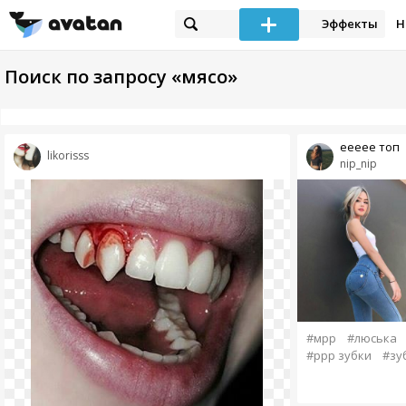
Эффекты
Н
Поиск по запросу «мясо»
еееее топ
likorisss
nip_nip
#мрр
#люська
#ррр зубки
#зу