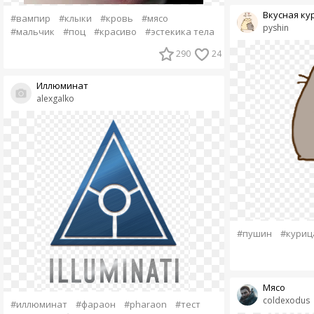
Вкусная ку
#вампир
#клыки
#кровь
#мясо
pyshin
#мальчик
#поц
#красиво
#эстекика тела
290
24
Иллюминат
alexgalko
#пушин
#куриц
Мясо
coldexodus
#иллюминат
#фараон
#pharaon
#тест