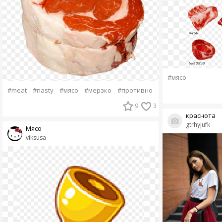
#мясо
#meat
#nasty
#мясо
#мерзко
#противно
9
3
краснота
gtrhyjufk
Мясо
viksusa