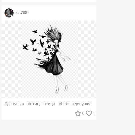
kat788
#девушка
#птицы птица
#bird
#девушка
6
1