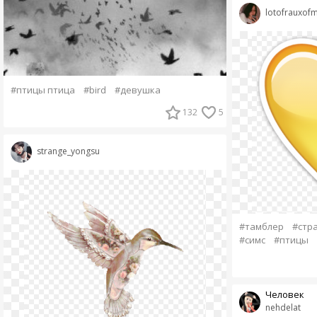
lotofrauxofm
#птицы птица
#bird
#девушка
132
5
strange_yongsu
#тамблер
#стр
#симс
#птицы
Человек
nehdelat