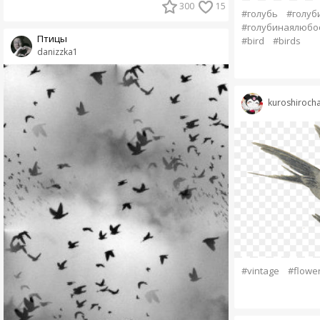
300
15
#голубь
#голуб
#голубинаялюбо
Птицы
#bird
#birds
danizzka1
kuroshiroch
#vintage
#flowe