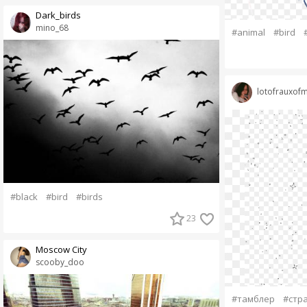
Dаrk_birds
mino_68
#animal
#bird
lotofrauxofm
#black
#bird
#birds
23
Moscow City
scooby_doo
#тамблер
#стр