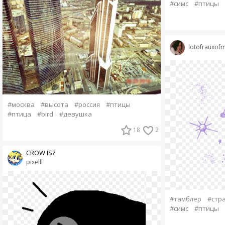
#симс
#птицы
lotofrauxofm
#москва
#высота
#россия
#птицы
#птица
#bird
#девушка
18
2
CROW IS?
pixelll
#тамблер
#стр
#симс
#птицы