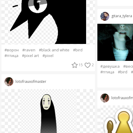
gitara_tylera
#ворон
#raven
#black and white
#bird
#птица
#pixel art
#pixel
15
2
#девушка
#вес
#птица
#bird
lotofrauxofmaster
lotofrauxofm