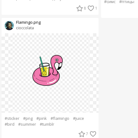
#симс
#птицы
8
1
Flamingo.png
cioccolata
#sticker
#png
#pink
#flamingo
#juice
#bird
#summer
#tumblr
7