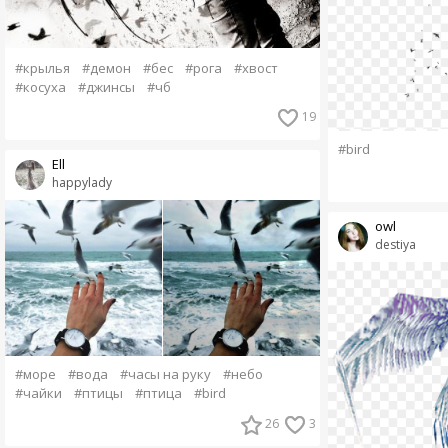
#крылья
#демон
#бес
#рога
#хвост
#косуха
#джинсы
#чб
19
#bird
Ell
happylady
owl
destiya
#море
#вода
#часы на руку
#небо
#чайки
#птицы
#птица
#bird
26
3