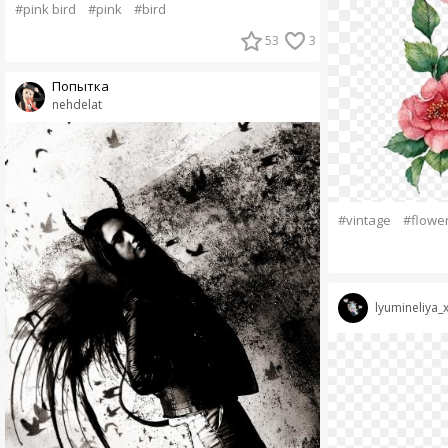
#pink bird
#pink
#bird
53
3
Попытка
nehdelat
#vintage
#flowe
lyumineliya_