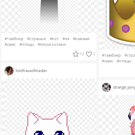
#тамблер
#страные
#кот
#ня
#каваии
#симс
#птицы
#meow котики
12
1
#тамблер
#стр
#симс
#птицы
lotofrauxofmaster
strange_yon