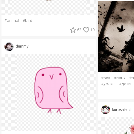
#animal
#bird
62
10
dummy
#рок
#панк
#
#ужасы
#дети
kuroshiroch