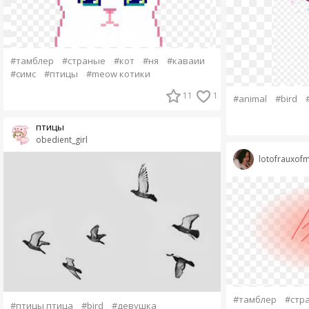
#тамблер
#страные
#кот
#ня
#каваии
#симс
#птицы
#meow котики
11
1
#animal
#bird
птицы
obedient_girl
lotofrauxofm
#тамблер
#стр
#птицы птица
#bird
#девушка