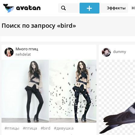
Эффекты
Н
Поиск по запросу «bird»
Много птиц
dummy
nehdelat
#птицы
#птица
#bird
#девушка