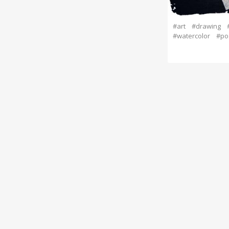
#art
#drawing
#watercolor
#po