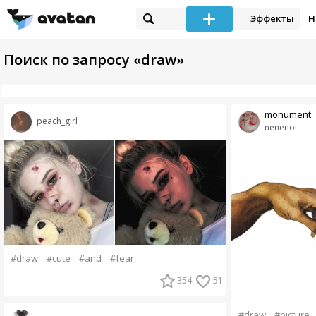
Эффекты
Н
Поиск по запросу «draw»
monument
peach_girl
nenenot
#draw
#cute
#and
#fear
354
51
#draw
#picture