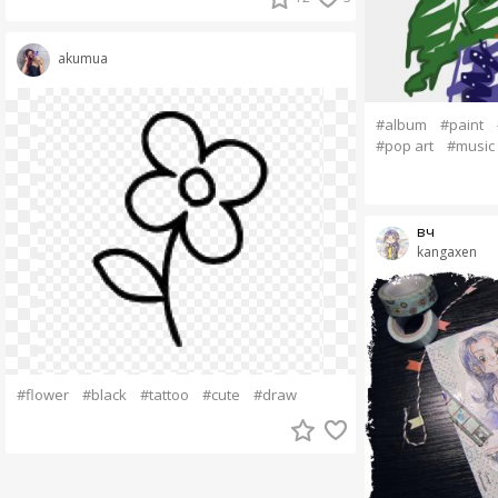
akumua
#album
#paint
#pop art
#music
вч
kangaxen
#flower
#black
#tattoo
#cute
#draw