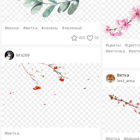
#венок
#ветка
#зелень
#зеленый
489
60
#цветы
#цвето
#веточка
#вет
kira269
Ветка
lenz_anna
#ветка
#ветка
#вишня