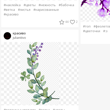
#наклейка
#цветы
#нежность
#бабочка
#ветка
#листья
#нарисованные
#красиво
44
2
#топ
#феолето
#цветочки
#:з
красиво
julianitivo
#веточка с цветами
#ветка
#цветы