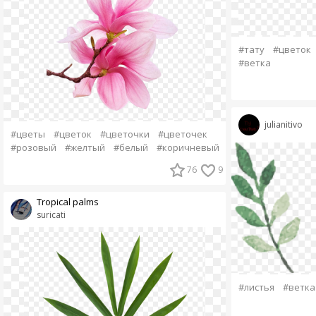
#тату
#цветок
#ветка
julianitivo
#цветы
#цветок
#цветочки
#цветочек
#розовый
#желтый
#белый
#коричневый
76
9
Tropical palms
suricati
#листья
#ветка