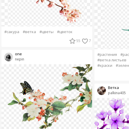
#сакура
#ветка
#цветы
#цветок
55
7
one
#растения
#ра
nepin
#ветка листьев
#краски
#зеле
Ветка
palkina405