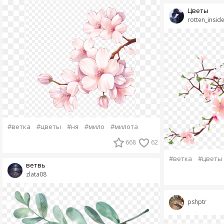
Цветы
rotten_insid
#ветка
#цветы
#ня
#мило
#милота
668
62
#ветка
#цветы
ветвь
zlata08
pshptr