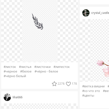
crystal_castl
#листок
#листья
#листочки
#липесток
#черное
#белое
#чёрно - белое
#чёрно белый
2278
178
#ветка вишни
#хз что это
#ве
#цветы
lilia666