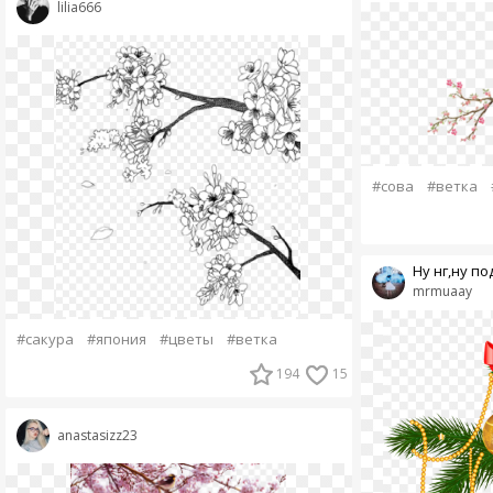
lilia666
#сова
#ветка
Ну нг,ну п
mrmuaay
#сакура
#япония
#цветы
#ветка
194
15
anastasizz23