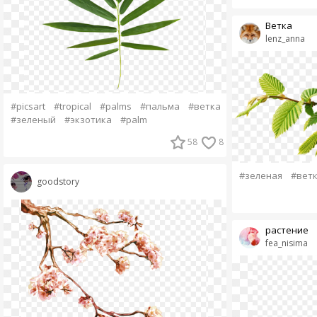
Ветка
lenz_anna
#picsart
#tropical
#palms
#пальма
#ветка
#зеленый
#экзотика
#palm
58
8
#зеленая
#вет
goodstory
растение
fea_nisima