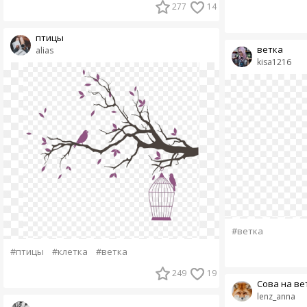
277
14
птицы
ветка
alias
kisa1216
#ветка
#птицы
#клетка
#ветка
249
19
Сова на ве
lenz_anna