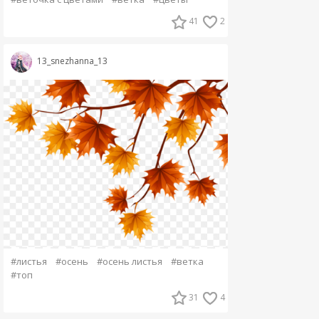
41
2
13_snezhanna_13
#листья
#осень
#осень листья
#ветка
#топ
31
4