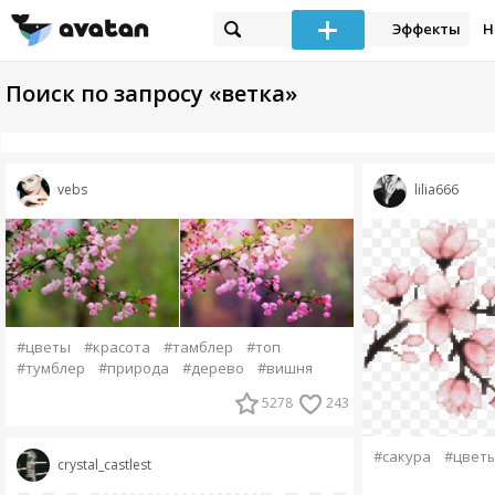
Эффекты
Н
Поиск по запросу «ветка»
vebs
lilia666
#цветы
#красота
#тамблер
#топ
#тумблер
#природа
#дерево
#вишня
5278
243
#сакура
#цвет
crystal_castlest