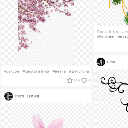
#новый год
#ел
#бантики
#вет
risso
#сакура
#сакура ветка
#ветка
#для стока
118
4
crystal_castlest