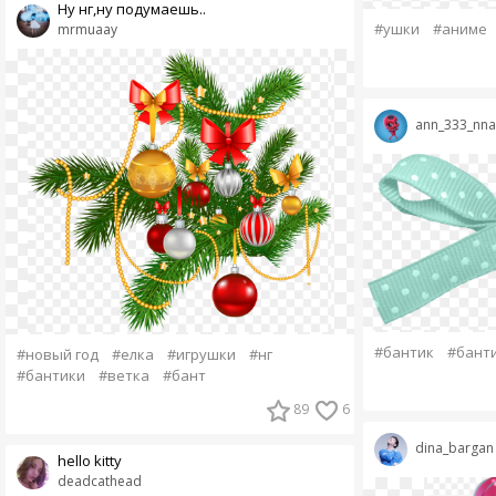
Ну нг,ну подумаешь..
#ушки
#аниме
mrmuaay
ann_333_nna
#бантик
#бант
#новый год
#елка
#игрушки
#нг
#бантики
#ветка
#бант
89
6
dina_bargan
hello kitty
deadcathead