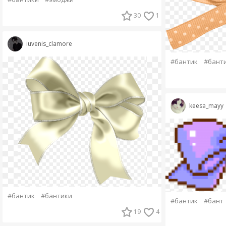
30
1
iuvenis_clamore
#бантик
#бант
keesa_mayy
#бантик
#бантики
#бантик
#бант
19
4