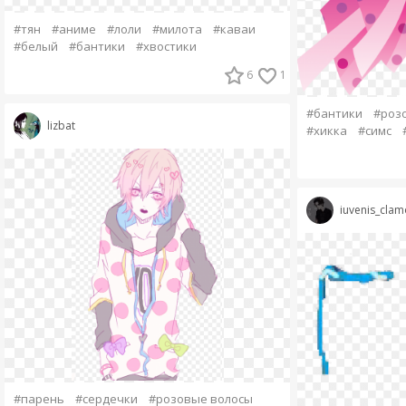
#тян
#аниме
#лоли
#милота
#каваи
#белый
#бантики
#хвостики
6
1
#бантики
#роз
lizbat
#хикка
#симс
iuvenis_clam
#парень
#сердечки
#розовые волосы