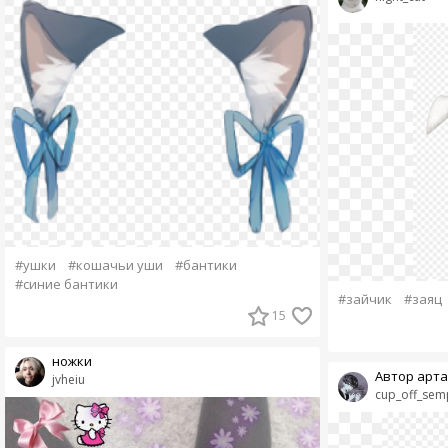
#ушки
#кошачьи уши
#бантики
#синие бантики
#зайчик
#заяц
15
ножки
Автор арта
jvheiu
cup_off_sem