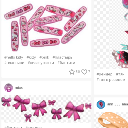
#hello kitty
#kitty
#pink
#пластырь
#пластыри
#хеллоу китти
#бантики
36
7
#рендер
#тян
#тян в розовом
mioo
ann_333_nna
#бантики
#эмоджи