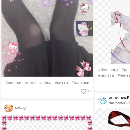
#@nnmnnji
#ре
#милата
#лент
#блестки
#ноги
#юбка
#китти
#бантики
15
источник:Ре
monysdarkd
sekasy