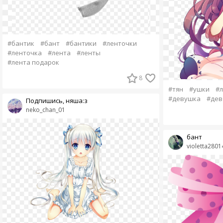
#бантик
#бант
#бантики
#ленточки
#ленточка
#лента
#ленты
#лента подарок
8
#тян
#ушки
#л
#девушка
#дев
Подпишись, няша:з
neko_chan_01
бант
violetta2801