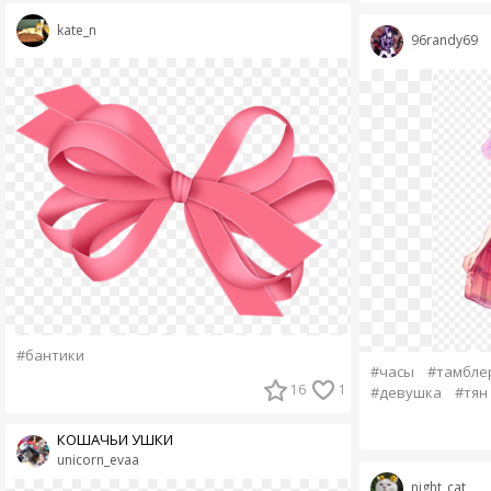
kate_n
96randy69
#бантики
#часы
#тамбле
16
1
#девушка
#тян
КОШАЧЬИ УШКИ
unicorn_evaa
night_cat