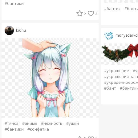
#бантики
#бантик
#бант
5
3
kikihu
monysdarkd
#украшение
#у
#украшения на н
#украденноерож
#бант
#бантик
#тянка
#аниме
#нежность
#ушки
#бантики
#конфетка