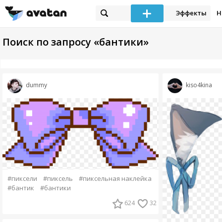
Эффекты
Н
Поиск по запросу «бантики»
dummy
kiso4kina
#пиксели
#пиксель
#пиксельная наклейка
#бантик
#бантики
624
32