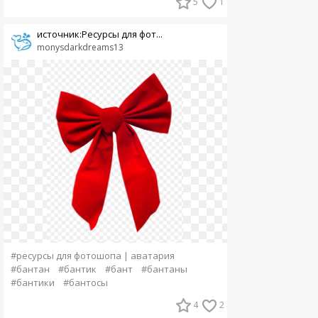
5
1
источник:Ресурсы для фот...
monysdarkdreams13
#ресурсы для фотошопа | аватария
#бантан
#бантик
#бант
#бантаны
#бантики
#бантосы
4
2