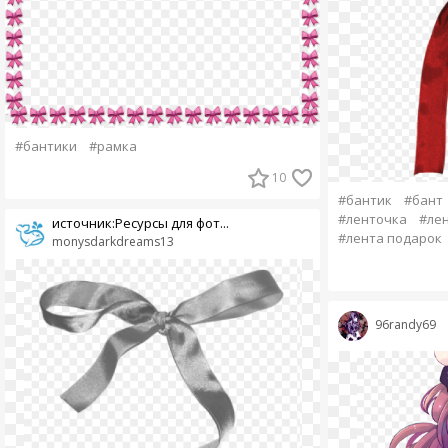
#бантики
#рамка
10
#бантик
#бант
#ленточка
#ле
источник:Ресурсы для фот...
#лента подарок
monysdarkdreams13
96randy69